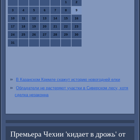
1
2
3
4
5
6
7
8
9
10
11
12
13
14
15
16
17
18
19
20
21
22
23
24
25
26
27
28
29
30
31
В Казанском Кремле скажут историю новогодней елки
Обладатели не растеряют участки в Сиверском лесу, хотя
сделка незаконна
Премьера Чехии 'кидает в дрожь' от