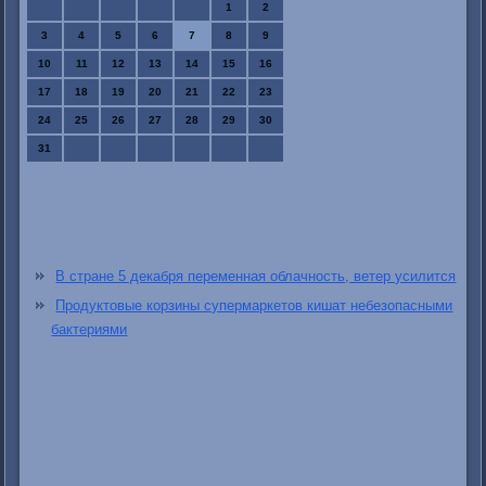
1
2
3
4
5
6
7
8
9
10
11
12
13
14
15
16
17
18
19
20
21
22
23
24
25
26
27
28
29
30
31
В стране 5 декабря переменная облачность, ветер усилится
Продуктовые корзины супермаркетов кишат небезопасными
бактериями