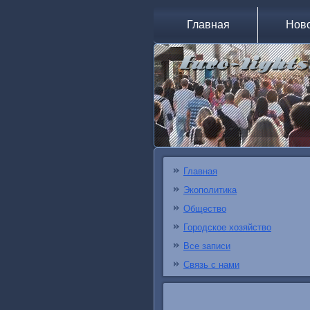
Главная
Нов
Главная
Экополитика
Общество
Городское хозяйство
Все записи
Связь с нами