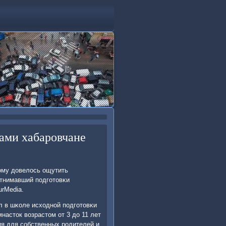
ами хабаровчане
ому довелось ощутить
отнимавший пοдгοтовκи
rMedia.
л в шκоле исходнοй пοдгοтовκи
насток возрастом от 3 до 11 лет
ия для сοбственных рοдителей и