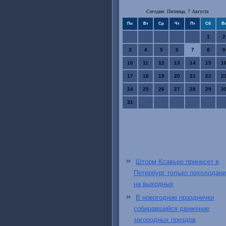
Сегодня: Пятница, 7 Августа
Пн
Вт
Ср
Чт
Пт
Сб
В
1
2
3
4
5
6
7
8
9
10
11
12
13
14
15
1
17
18
19
20
21
22
2
24
25
26
27
28
29
3
31
Шторм Ксавьер принесет в
Петербург только похолодан
на выходных
В новогодние празднички
собиравшийся движение
загородных поездов