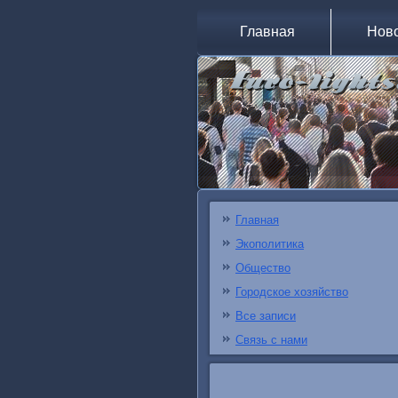
Главная
Нов
Главная
Экополитика
Общество
Городское хозяйство
Все записи
Связь с нами