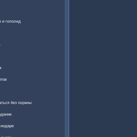
 и гололед
а
к
нтов
аться без охраны
одание
снодаре