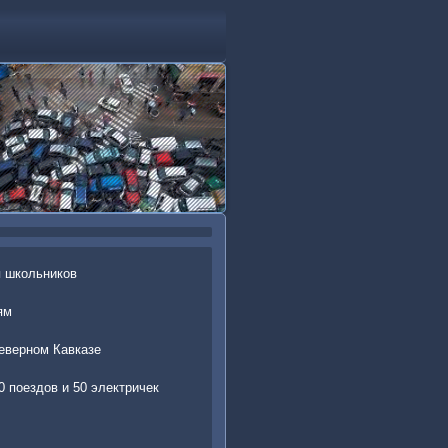
я школьников
ям
еверном Кавказе
0 поездов и 50 электричек