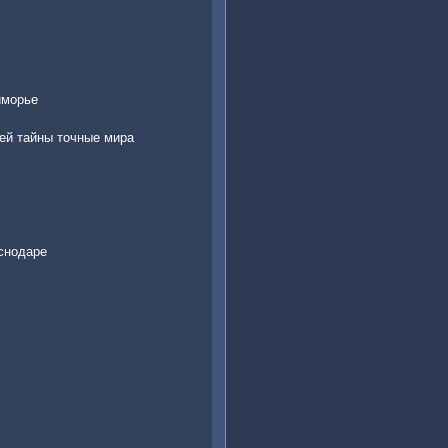
иморье
ей тайны точные мира
снодаре