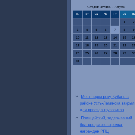
Сегодня: Пятница, 7 Августа
Пн
Вт
Ср
Чт
Пт
Сб
В
1
2
3
4
5
6
7
8
9
10
11
12
13
14
15
1
17
18
19
20
21
22
2
24
25
26
27
28
29
3
31
Мост через реку Кубань в
районе Усть-Лабинска закрыл
для проезда грузовиков
Полицейский, задержавший
белгородского стрелка,
награжден РПЦ