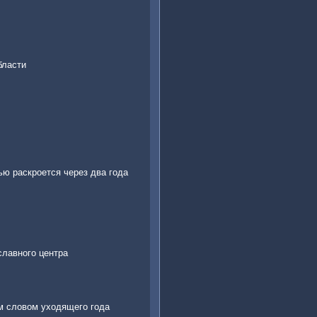
бласти
ю раскроется через два года
славного центра
м словом уходящего года