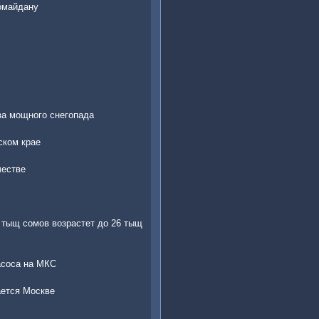
омайдану
за мощного снегопада
ском крае
честве
2 тыщ сомов возрастет до 26 тыщ
асоса на МКС
ается Москве