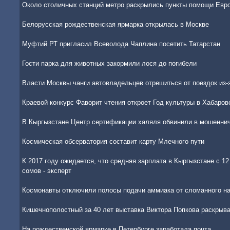
Около столичных станций метро раскрылись пункты помощи Евр
Белорусская рождественская ярмарка открылась в Москве
Муфтий РТ пригласил Всеволода Чаплина посетить Татарстан
Гости парка для животных закормили лося до погибели
Власти Москвы чанги автовладельцев отрешиться от поездок из-
Краевой конкурс Фаворит чтения откроет Год культуры в Хабаров
В Кыргызстане Центр сертификации халяля обвинили в мошенни
Космическая обсерватория составит карту Млечного пути
К 2017 году ожидается, что средняя зарплата в Кыргызстане с 1
сомов - эксперт
Космонавты отключили полосы подачи аммиака от сломанного н
Кишечнополостный за 40 лет выставка Виктора Попкова раскрыв
На рождественской ярмарке в Петербурге заработала почта