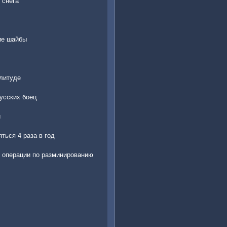
 снега
ие шайбы
олитуде
русских боец
и
ться 4 раза в год
 операции по разминированию