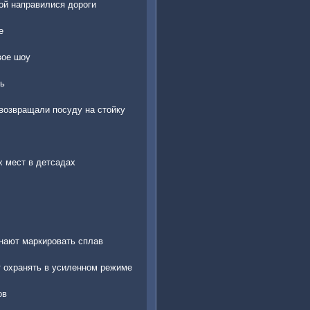
ой направилися дороги
е
вое шоу
ть
 возвращали посуду на стойку
х мест в детсадах
нают маркировать сплав
т охранять в усиленном режиме
ов