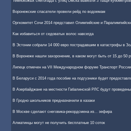
Темнокожых снегопада с улиц Омска вывезли 3 тыщи кубометров
Воронежские спасатели провели рейд по водоемам
Оргкомитет Сочи 2014 представил Олимпийские и Паралимпийск
Как избавиться от седоватых волос навсегда
В Эстонии собрали 14 000 евро пострадавшим в катастрофы в З
В Воронеже нашли захоронение, в каком могут быть от 15 до 50 
Липецк отмечен на VII Международном форуме Транспорт Росси
В Беларуси с 2014 года пособие на подгузники будет предоставля
В Азербайджане на местности Габалинской РЛС будут проведены
В Гродно школьников предназначили в казаки
В Москве сделают снеговика-рекордсмена из... зефира
Алматинцы могут не получить бесплатные 10 соток