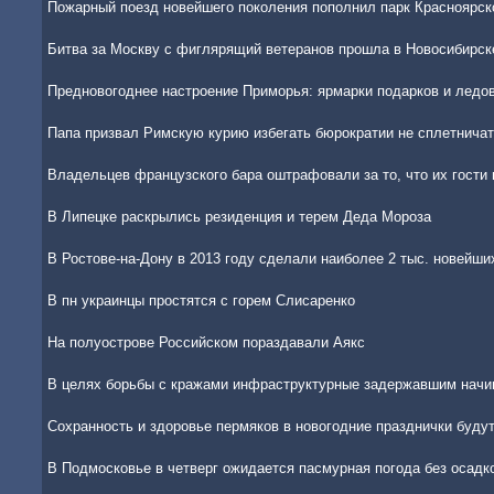
Пожарный поезд новейшего поколения пополнил парк Красноярск
Битва за Москву с фиглярящий ветеранов прошла в Новосибирск
Предновогоднее настроение Приморья: ярмарки подарков и ледо
Папа призвал Римскую курию избегать бюрократии не сплетнича
Владельцев французского бара оштрафовали за то, что их гости
В Липецке раскрылись резиденция и терем Деда Мороза
В Ростове-на-Дону в 2013 году сделали наиболее 2 тыс. новейши
В пн украинцы простятся с горем Слисаренко
На полуострове Российском пораздавали Аякс
В целях борьбы с кражами инфраструктурные задержавшим начи
Сохранность и здоровье пермяков в новогодние празднички буду
В Подмосковье в четверг ожидается пасмурная погода без осадк