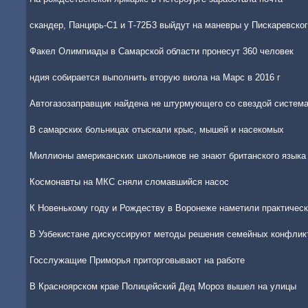
скандер, Панцирь-С1 и Т-72Б3 выйдут на маневры у Пискаревско
Факел Олимпиады в Самарской области пронесут 360 человек
ндия собирается выполнить вторую виола на Марс в 2016 г
Автогазозаправщик найдена не штурмующего со свездой система
В самарских больницах отыскали крыс, мышей и насекомых
Миллионы американских школьников не знают британского языка
Космонавты на МКС сняли сломавшийся насос
К Новенькому году и Рождеству в Воронеже наметили практическ
В Узбекистане дискуссируют методы решения семейных конфлик
Госслужащие Приморья приторговывают на работе
В Красноярском крае Полицейский Дед Мороз вышел на улицы