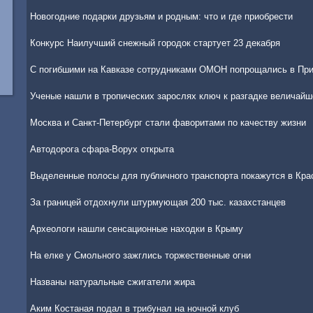
Новогодние подарки друзьям и родным: что и где приобрести
Конкурс Наилучший снежный городок стартует 23 декабря
С погибшими на Кавказе сотрудниками ОМОН попрощались в Пр
Ученые нашли в тропических зарослях ключ к разгадке величайш
Москва и Санкт-Петербург стали фаворитами по качеству жизни
Автодорога сфара-Ворух открыта
Выделенные полосы для публичного транспорта покажутся в Кра
За границей отдохнули штурмующая 200 тыс. казахстанцев
Археологи нашли сенсационные находки в Крыму
На елке у Смольного зажглись торжественные огни
Названы натуральные сжигатели жира
Аким Костаная подал в трибунал на ночной клуб