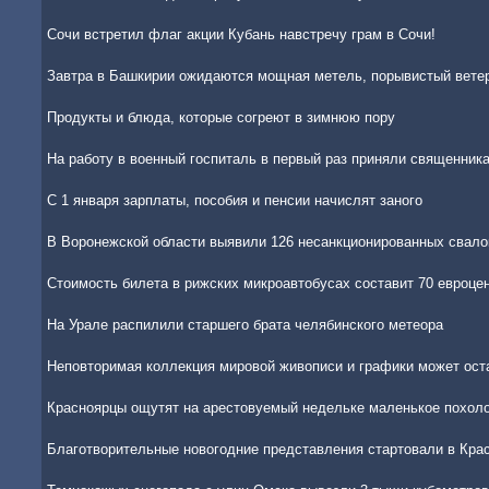
Сочи встретил флаг акции Кубань навстречу грам в Сочи!
Завтра в Башкирии ожидаются мощная метель, порывистый ветер
Продукты и блюда, которые согреют в зимнюю пору
На работу в военный госпиталь в первый раз приняли священник
С 1 января зарплаты, пособия и пенсии начислят заного
В Воронежской области выявили 126 несанкционированных свало
Стоимость билета в рижских микроавтобусах составит 70 евроце
На Урале распилили старшего брата челябинского метеора
Неповторимая коллекция мировой живописи и графики может ост
Красноярцы ощутят на арестовуемый недельке маленькое похол
Благотворительные новогодние представления стартовали в Кра