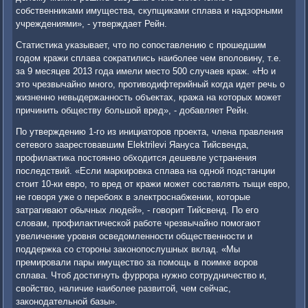
собственниками имущества, скупщиками сплава и надзорными
учреждениями», - утверждает Рейн.
Статистика указывает, что по сопоставлению с прошедшим
годом кражи сплава сократились наиболее чем вполовину, т.е.
за 9 месяцев 2013 года имели место 500 случаев краж. «Но и
это чрезвычайно много, противодифтерийный когда идет речь о
жизненно невыдержанность объектах, кража на которых может
причинить обществу большой вред», - добавляет Рейн.
По утверждению 1-го из инициаторов проекта, члена правления
сетевого заарестовавшим Elektrilevi Яануса Тийсвенда,
профилактика постоянно обходится дешевле устранения
последствий. «Если маркировка сплава на одной подстанции
стоит 10-ки евро, то вред от кражи может составлять тыщи евро,
не говоря уже о перебоях в электроснабжении, которые
затрагивают обычных людей», - говорит Тийсвенд. По его
словам, профилактической работе чрезвычайно помогают
увеличение уровня осведомленности общественности и
поддержка со стороны законопослушных вклад. «Мы
премировали пары имущество за помощь в поимке воров
сплава. Чтоб достигнуть фуррора нужно сотрудничество и,
свойство, наличие наиболее развитой, чем сейчас,
законодательной базы».