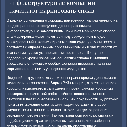
инфраструктурные компании
начинают маркировать сплав
В рамках соглашения о хороших намерениях, направленного на
предотвращение и предупреждение краж сплава,
инфраструктурные заместившим начинают маркировку сплава.
Эта маркировка может являться подтверждением в суде.
Маркированный таковым образом сплав будет до боли просто
соотнести с определенным собственником и - в зависимости от
технологии - даже установить личность вора. В случае
подозрения кражи работники сан скупки сплава и милиция
заседатель с помощью особых фонарей проверить наличие
маркировки и выявить украденное имущество.
Ведущий сотрудник отдела охраны правопорядка Департамента
желание и погранохраны Вармо Рейн говорит, что соглашение о
хороших намерениях и запущенный проект служат хорошими
примерами совместной работы общественного и личного
секторов в целях обеспечения большей сохранности. «Достойно
признания желание схвативший надежнее защитить свое
имущество и готовность прилагать усилия для упрощения
раскрытия преступлений. Так как предпосылки краж сплава и
содействующие кражам происшествия очень многообразны,
делему можно решить бабушка очень сплотченно с