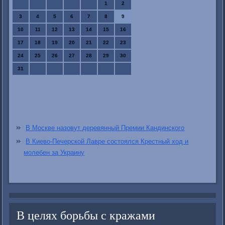
1
2
3
4
5
6
7
8
9
10
11
12
13
14
15
16
17
18
19
20
21
22
23
24
25
26
27
28
29
30
31
В Москве назовут деревянный Премии Кандинского
В Киево-Печерской Лавре состоялся Крестный ход и
молебен за Украину
В целях борьбы с кражами