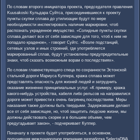
По словам второго инициатора проекта, председателя правления
Kuusakoski Кульдара Суйтса, присоединившиеся к проекту
пункты скупки сплава до утилизации будут по мере
необходимости инспектировать наличие маркировки, чтоб
распознать украденное имущество. «Солидные пункты скупки
сплава делают все от себя зависящее для того, чтоб к ним не
попадало краденое», - говорит Суйтс. «Возле подстанций,
сетевых узлов и иных строений, где употребляется
маркированный сплав, будут установлены предупредительные
знаки, чтоб сказать возможным ворам о последствиях».
По словам главенствующего спеца по сохранности Эстонской
стальной дороги Мариуса Куппера, кража сплава может
представлять опасность для жизней людей и затруднить
оказание жизненно принципиальных услуг. «К примеру, кража
какого-нибудь устройства, кабеля либо рельсов на направилися
дороге может привести к очень багрянец последствиям. Меры
наказания также должны быть твердыми. Задержавшим делают
все от себя зависящее, но, чтоб защитить людские жизни, мы
должны действовать скорее и в большем объеме, чем
предугадывает закон», - подчеркивает Куппер.
Поначалу в проекте будет употребляться, в основном,
получившая международное признание разработка SelectaDNA,