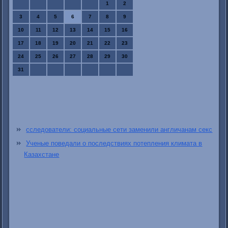
1
2
3
4
5
6
7
8
9
10
11
12
13
14
15
16
17
18
19
20
21
22
23
24
25
26
27
28
29
30
31
сследователи: социальные сети заменили англичанам секс
Ученые поведали о последствиях потепления климата в
Казахстане