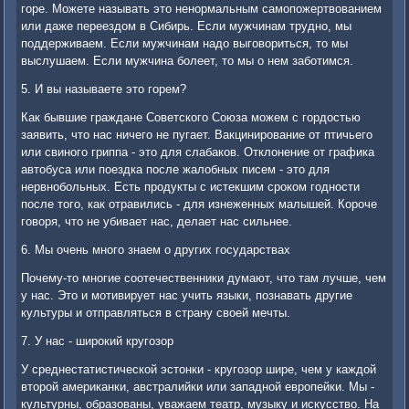
горе. Можете называть это ненормальным самопожертвованием
или даже переездом в Сибирь. Если мужчинам трудно, мы
поддерживаем. Если мужчинам надо выговориться, то мы
выслушаем. Если мужчина болеет, то мы о нем заботимся.
5. И вы называете это горем?
Как бывшие граждане Советского Союза можем с гордостью
заявить, что нас ничего не пугает. Вакцинирование от птичьего
или свиного гриппа - это для слабаков. Отклонение от графика
автобуса или поездка после жалобных писем - это для
нервнобольных. Есть продукты с истекшим сроком годности
после того, как отравились - для изнеженных малышей. Короче
говоря, что не убивает нас, делает нас сильнее.
6. Мы очень много знаем о других государствах
Почему-то многие соотечественники думают, что там лучше, чем
у нас. Это и мотивирует нас учить языки, познавать другие
культуры и отправляться в страну своей мечты.
7. У нас - широкий кругозор
У среднестатистической эстонки - кругозор шире, чем у каждой
второй американки, австралийки или западной европейки. Мы -
культурны, образованы, уважаем театр, музыку и искусство. На