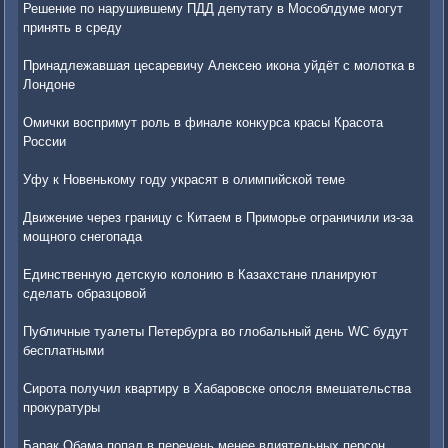
Решение по нарушившему ПДД депутату в Мособлдуме могут
принять в среду
Принадлежавшая цесаревичу Алексею икона уйдёт с молотка в
Лондоне
Омички воспримут роль в финале конкурса красы Красота
России
Уфу к Новенькому году украсят в олимпийской теме
Движение через границу с Китаем в Приморье ограничили из-за
мощного снегопада
Единственную детскую колонию в Казахстане планируют
сделать образцовой
Публичные туалеты Петербурга во глобальный день WC будут
бесплатными
Сирота получил квартиру в Хабаровске опосля вмешательства
прокуратуры
Барак Обама попал в перечень менее влиятельных персон