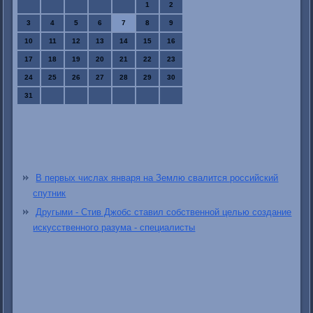
1
2
3
4
5
6
7
8
9
10
11
12
13
14
15
16
17
18
19
20
21
22
23
24
25
26
27
28
29
30
31
В первых числах января на Землю свалится российский
спутник
Другыми - Стив Джобс ставил собственной целью создание
искусственного разума - специалисты