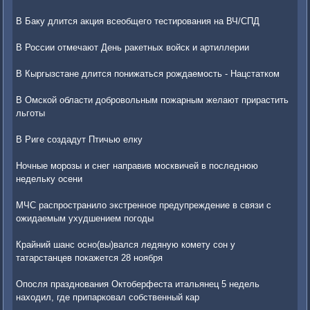
В Баку длится акция всеобщего тестирования на ВЧ/СПД
В России отмечают День ракетных войск и артиллерии
В Кыргызстане длится понижаться рождаемость - Нацстатком
В Омской области добровольным пожарным желают прирастить
льготы
В Риге создадут Птичью елку
Ночные морозы и снег направив москвичей в последнюю
недельку осени
МЧС распространило экстренное предупреждение в связи с
ожидаемым ухудшением погоды
Крайний шанс осно(вы)вался ледяную комету сон у
татарстанцев покажется 28 ноября
Опосля празднования Октоберфеста итальянец 5 недель
находил, где припарковал собственный кар