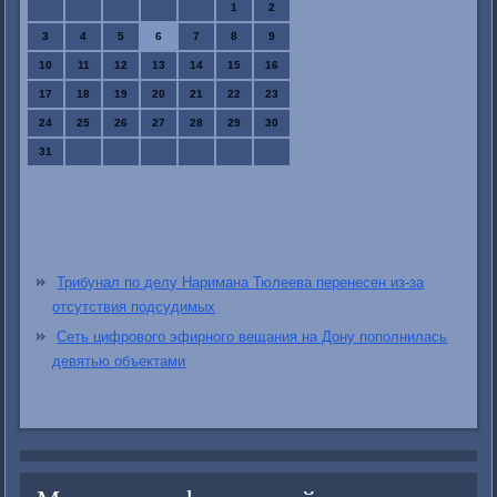
1
2
3
4
5
6
7
8
9
10
11
12
13
14
15
16
17
18
19
20
21
22
23
24
25
26
27
28
29
30
31
Трибунал по делу Наримана Тюлеева перенесен из-за
отсутствия подсудимых
Сеть цифрового эфирного вещания на Дону пополнилась
девятью объектами