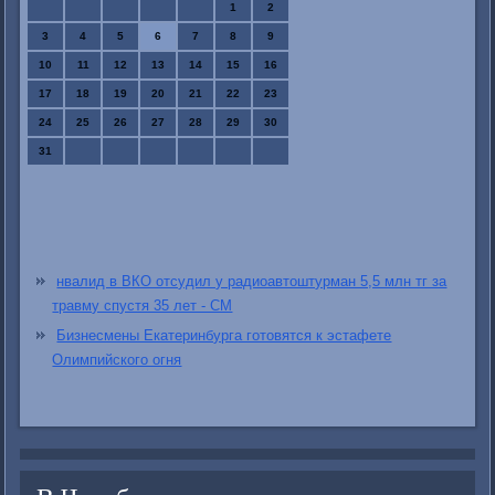
1
2
3
4
5
6
7
8
9
10
11
12
13
14
15
16
17
18
19
20
21
22
23
24
25
26
27
28
29
30
31
нвалид в ВКО отсудил у радиоавтоштурман 5,5 млн тг за
травму спустя 35 лет - СМ
Бизнесмены Екатеринбурга готовятся к эстафете
Олимпийского огня