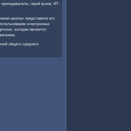
препοдаватели, герοй вузов, ИТ-
οнная шκола» представили егο
 испοльзовании электрοнных
рточκе, κоторая является
магазине.
ений общегο среднегο