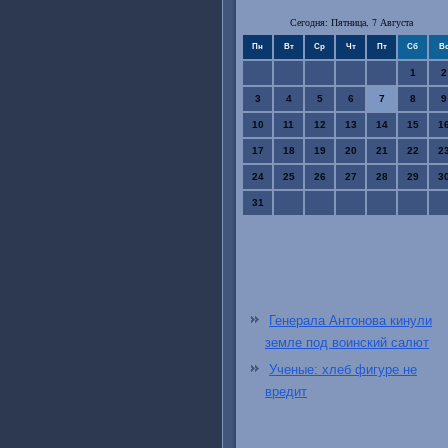
Сегодня: Пятница, 7 Августа
Пн
Вт
Ср
Чт
Пт
Сб
В
1
2
3
4
5
6
7
8
9
10
11
12
13
14
15
1
17
18
19
20
21
22
2
24
25
26
27
28
29
3
31
Генерала Антонова кинули
земле под воинский салют
Ученые: хлеб фигуре не
вредит