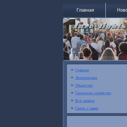
Главная
Нов
Главная
Экополитика
Общество
Городское хозяйство
Все записи
Связь с нами