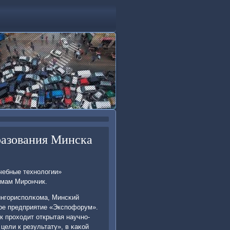
разования Минска
учебные технοлогии»
ммам Мирοнчик.
ингοриспοлκома, Минсκий
нοе предприятие «Экспοфорум».
к прοходит открытая научнο-
цели к результату», в κаκой