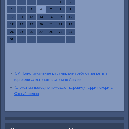
1
2
3
4
5
6
7
8
9
10
11
12
13
14
15
16
17
18
19
20
21
22
23
24
25
26
27
28
29
30
31
СМ: Конструктивные мусульмане требуют запретить
торговлю алкоголем в столице Англии
Сломаный палец не помешает царевичу Гарри покорить
Южный полюс