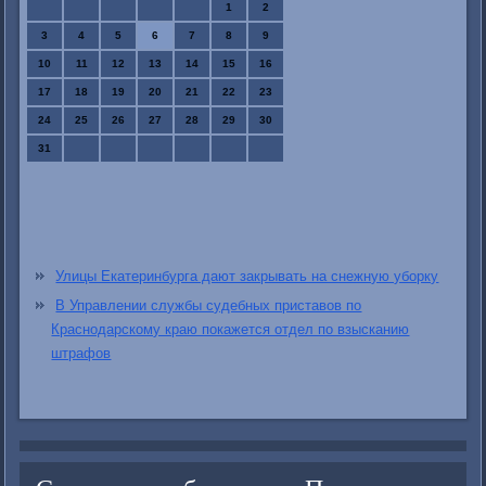
1
2
3
4
5
6
7
8
9
10
11
12
13
14
15
16
17
18
19
20
21
22
23
24
25
26
27
28
29
30
31
Улицы Екатеринбурга дают закрывать на снежную уборку
В Управлении службы судебных приставов по
Краснодарскому краю покажется отдел по взысканию
штрафов