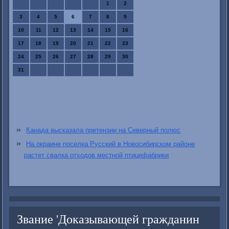
1
2
3
4
5
6
7
8
9
10
11
12
13
14
15
16
17
18
19
20
21
22
23
24
25
26
27
28
29
30
31
Канада высказала претензии на Северный полюс
На окраине поселка Русский в Новосибирском районе
растет свалка отходов местной птицефабрики
Звание 'Доказывающей гражданин