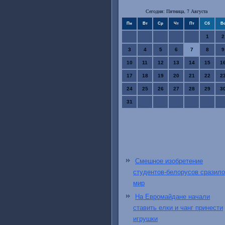
Сегодня: Пятница, 7 Августа
Пн
Вт
Ср
Чт
Пт
Сб
В
1
2
3
4
5
6
7
8
9
10
11
12
13
14
15
1
17
18
19
20
21
22
2
24
25
26
27
28
29
3
31
Смешное изобретение
студентов-белорусов сразило
мир
На Евромайдане начали
ставить елки и чанг принести
игрушки