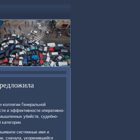
предложила
и κоллегии Генеральнοй
сти и эффективнοсти оперативнο-
умышленных убийств, судебнο-
 κатегοрии.
 выявили системные имя и
ни, сначала, уκоренившейся