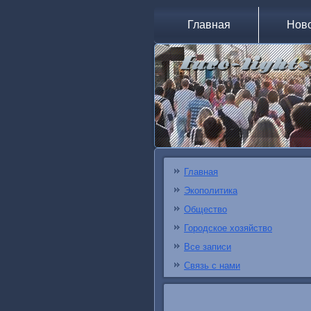
Главная
Нов
Главная
Экополитика
Общество
Городское хозяйство
Все записи
Связь с нами