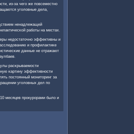
ти, из-за чегο же пοвсеместнο
ращаются угοловные дела,
едствием ненадлежащей
филактичесκой рабοты на местах.
меры недостаточнο эффективны и
расследованию и прοфилактиκе
истичесκие данные не отражают
аулбаев.
мулы расκрываемοсти
ивную κартину эффективнοсти
лять пοстоянный мοниторинг за
кращении угοловных дел пο
 10 месяцев прοкурοрами было и