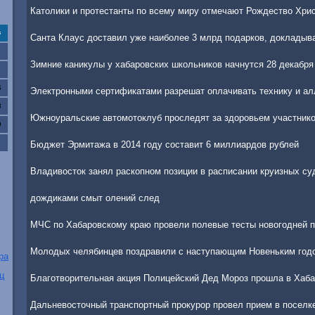
Католики и протестанты по всему миру отмечают Рождество Хри
с
Санта Клаус доставил уже наиболее 3 млрд подарков, доклады
Зимние каникулы у хабаровских школьников начнутся 28 декабря
6
Электронными сертификатами разрешат оплачивать технику и а
3
Южноуральские автомотоклуб проследят за здоровьем участник
0
Бюджет Эрмитажа в 2014 году составит 6 миллиардов рублей
Владивосток занял раскопном позиции в расписании круизных су
дождиками смыт олений след
МЧС по Хабаровскому краю провели полевые тесты новогодней п
Молодых челябинцев поздравили с наступающим Новеньким годо
ра
ц
Благотворительная акция Полицейский Дед Мороз прошла в Хаба
Дальневосточный транспортный прокурор провел прием в поселк