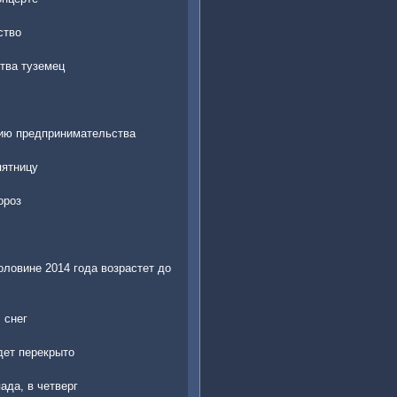
ство
тва туземец
тию предпринимательства
пятницу
ороз
ловине 2014 года возрастет до
 снег
дет перекрыто
ада, в четверг