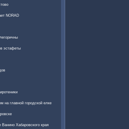
стово
вает NORAD
ллегоричны
ов эстафеты
дов
иротеники
м на главной городской елке
ровске
е Ванино Хабаровского края