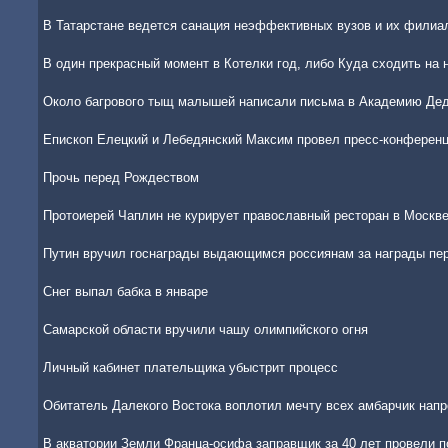
В Татарстане ведется санация неэффективных вузов и их филиа
В один прекрасный момент в Котелки год, либо Куда сходить на 
Около багрового тыщ малышей написали письма в Академию Де
Епископ Елецкий и Лебедянский Максим провел пресс-конферен
Прочь перед Рождеством
Протоиерей Чаплин не курирует православный ресторан в Москв
Путин вручил госнаграды выдающимся россиянам за награды пе
Снег выпал бабка в январе
Самарской области вручили чашу олимпийского огня
Личный кабинет плательщика убыстрит процесс
Обитатель Далекого Востока воплотил мечту всех амбарчик напр
В акватории Земли Франца-осифа заправщик за 40 лет провели 