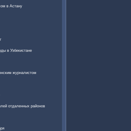
сом в Астану
г
ды в Узбекистане
тонским журналистом
м
елей отдаленных районов
бря