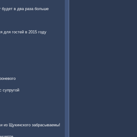
у будет в два раза больше
 для гостей в 2015 году
роневого
с супругой
ли из Щукинского забрасываемы!
онцерте