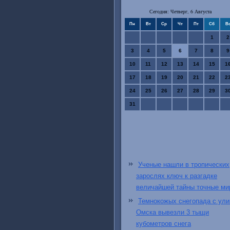
Сегодня: Четверг, 6 Августа
Пн
Вт
Ср
Чт
Пт
Сб
В
1
2
3
4
5
6
7
8
9
10
11
12
13
14
15
1
17
18
19
20
21
22
2
24
25
26
27
28
29
3
31
Ученые нашли в тропических
зарослях ключ к разгадке
величайшей тайны точные ми
Темнокожых снегопада с ули
Омска вывезли 3 тыщи
кубометров снега