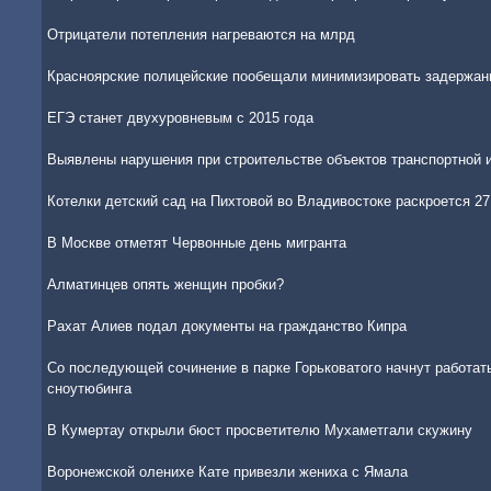
Отрицатели потепления нагреваются на млрд
Красноярские полицейские пообещали минимизировать задержан
ЕГЭ станет двухуровневым c 2015 года
Выявлены нарушения при строительстве объектов транспортной 
Котелки детский сад на Пихтовой во Владивостоке раскроется 27
В Москве отметят Червонные день мигранта
Алматинцев опять женщин пробки?
Рахат Алиев подал документы на гражданство Кипра
Со последующей сочинение в парке Горьковатого начнут работать
сноутюбинга
В Кумертау открыли бюст просветителю Мухаметгали скужину
Воронежской оленихе Кате привезли жениха с Ямала