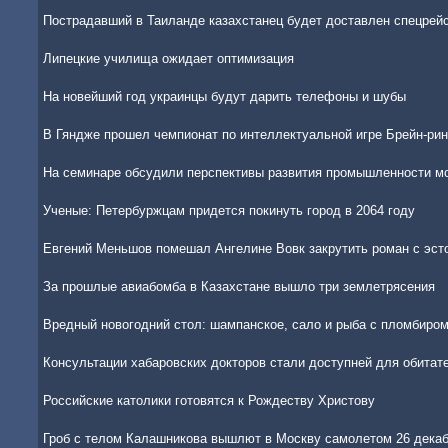
Пострадавший в Таиланде казахстанец будет доставлен спецрей
Липецкие училища ожидает оптимизация
На новейший год украинцы будут дарить телефоны и шубы
В Гяндже прошел чемпионат по интеллектуальной игре Брейн-рин
На семинаре обсудили перспективы развития промышленности мо
Ученые: Петербуржцам придется покинуть город в 2064 году
Евгений Меньшов помешал Ангелине Вовк закрутить роман с эс
За прошлые авиабомба в Казахстане вышло три землетрясения
Вредный новогодний стол: шампанское, сало и рыба с пломбиро
Консультации хабаровских докторов стали доступней для обитат
Российские католики готовятся к Рождеству Христову
Гроб с телом Калашникова вышлют в Москву самолетом 26 дека