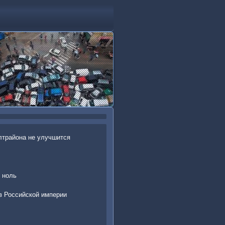
лтрайона не улучшится
у ноль
в Российской империи