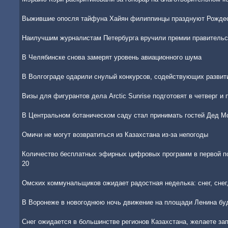
Выжившие опосля тайфуна Хайян филиппинцы празднуют Рожде
Наилучшим журналистам Петербурга вручили премии правительс
В Челябинске снова замерят уровень авиационного шума
В Волгограде одарили снулый конкурсов, содействующих разви
Визы для фигурантов дела Arctic Sunrise подготовят в четверг и 
В Центральном ботаническом саду стал принимать гостей Дед М
Омичи не могут возвратиться из Казахстана из-за непогоды
Количество бесплатных эфирных цифровых программ в первой по
20
Омских коммунальщиков ожидает радостная неделька: снег, снег,
В Воронеже в новогоднюю ночь движение на площади Ленина бу
Снег ожидается в большинстве регионов Казахстана, желаете зап