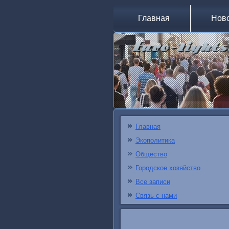
Главная
Нов
Главная
Экополитика
Общество
Городское хозяйство
Все записи
Связь с нами