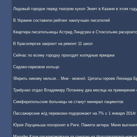
Ледовый городок перед театром кукол Экият в Казани в этом год
В Украине составили рейтинг наилучших писателей
Квартира писательницы Астрид Линдгрен в Стокгольме раскроется
В Красноярске закроют на ремонт 11 школ
Сейчас по всему городку проходят колядные ярмарки
Садово-парковое кольцо
\Верить никому нельзя... Мне - можно\. Цитаты героев Леонида Б
Трибунал отдал Владимиру Потанину два месяца на примирение 
Симферопольские больницы не станут минерал пациентов
Пассажирские ж/д перевозки подорожают на 7% с 1 января 2014г
Юрия Лауциньша похоронят в Риге. Памяти актера: Меня выгоня
Мэрайю Кэри раскритиковали за гонорар на благотворительном к