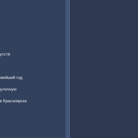
усств
овейший год
 булочную
в Красноярске