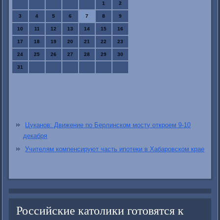
1
2
3
4
5
6
7
8
9
10
11
12
13
14
15
16
17
18
19
20
21
22
23
24
25
26
27
28
29
30
31
Цуканов: Движение по Берлинском мосту откроем 9-10
декабря
Учителям компенсируют часть ипотеки в Хабаровском крае
Российские католики готовятся к