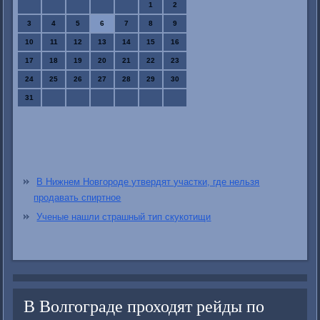
1
2
3
4
5
6
7
8
9
10
11
12
13
14
15
16
17
18
19
20
21
22
23
24
25
26
27
28
29
30
31
В Нижнем Новгороде утвердят участки, где нельзя
продавать спиртное
Ученые нашли страшный тип скукотищи
В Волгограде проходят рейды по