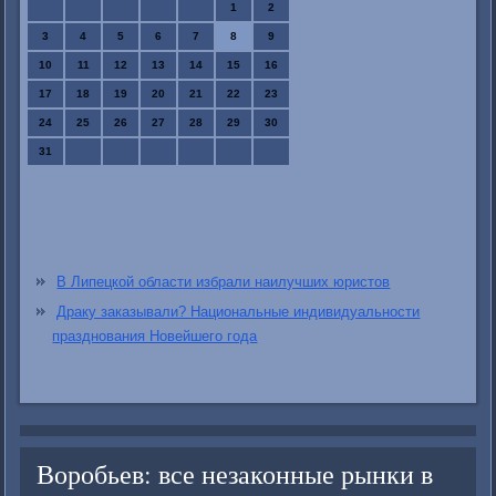
1
2
3
4
5
6
7
8
9
10
11
12
13
14
15
16
17
18
19
20
21
22
23
24
25
26
27
28
29
30
31
В Липецкой области избрали наилучших юристов
Драку заказывали? Национальные индивидуальности
празднования Новейшего года
Воробьев: все незаконные рынки в