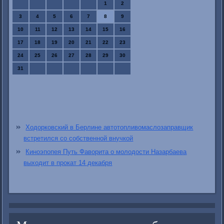
1
2
3
4
5
6
7
8
9
10
11
12
13
14
15
16
17
18
19
20
21
22
23
24
25
26
27
28
29
30
31
Ходорковский в Берлине автотопливомаслозаправщик
встретился со собственной внучкой
Киноэпопея Путь Фаворита о молодости Назарбаева
выходит в прокат 14 декабря