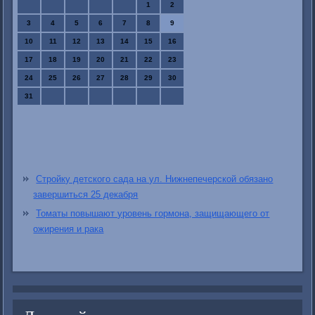
1
2
3
4
5
6
7
8
9
10
11
12
13
14
15
16
17
18
19
20
21
22
23
24
25
26
27
28
29
30
31
Стройку детского сада на ул. Нижнепечерской обязано
завершиться 25 декабря
Томаты повышают уровень гормона, защищающего от
ожирения и рака