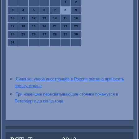
1
2
3
4
5
6
7
8
9
10
11
12
13
14
15
16
17
18
19
20
21
22
23
24
25
26
27
28
29
30
31
Синенко: учеба иностранцев в России обязана приносить
пользу стране
Три новейшие перехватывающие стоянки покажутся в
Петербурге до конца года