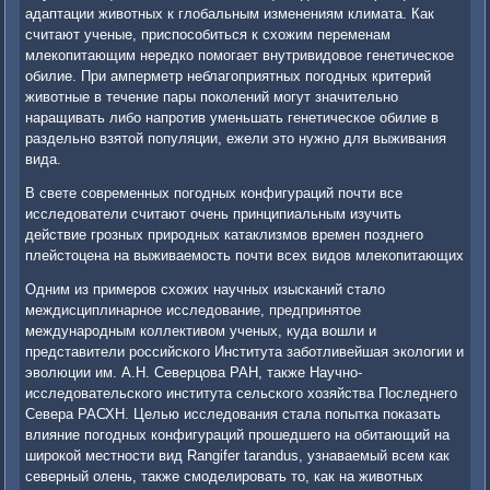
адаптации животных к глобальным изменениям климата. Как
считают ученые, приспособиться к схожим переменам
млекопитающим нередко помогает внутривидовое генетическое
обилие. При амперметр неблагоприятных погодных критерий
животные в течение пары поколений могут значительно
наращивать либо напротив уменьшать генетическое обилие в
раздельно взятой популяции, ежели это нужно для выживания
вида.
В свете современных погодных конфигураций почти все
исследователи считают очень принципиальным изучить
действие грозных природных катаклизмов времен позднего
плейстоцена на выживаемость почти всех видов млекопитающих
Одним из примеров схожих научных изысканий стало
междисциплинарное исследование, предпринятое
международным коллективом ученых, куда вошли и
представители российского Института заботливейшая экологии и
эволюции им. А.Н. Северцова РАН, также Научно-
исследовательского института сельского хозяйства Последнего
Севера РАСХН. Целью исследования стала попытка показать
влияние погодных конфигураций прошедшего на обитающий на
широкой местности вид Rangifer tarandus, узнаваемый всем как
северный олень, также смоделировать то, как на животных