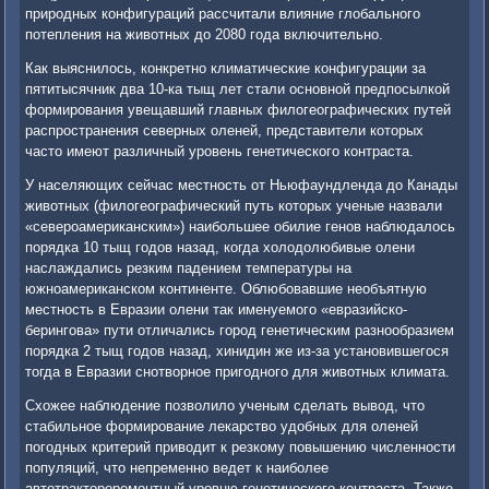
природных конфигураций рассчитали влияние глобального
потепления на животных до 2080 года включительно.
Как выяснилось, конкретно климатические конфигурации за
пятитысячник два 10-ка тыщ лет стали основной предпосылкой
формирования увещавший главных филогеографических путей
распространения северных оленей, представители которых
часто имеют различный уровень генетического контраста.
У населяющих сейчас местность от Ньюфаундленда до Канады
животных (филогеографический путь которых ученые назвали
«североамериканским») наибольшее обилие генов наблюдалось
порядка 10 тыщ годов назад, когда холодолюбивые олени
наслаждались резким падением температуры на
южноамериканском континенте. Облюбовавшие необъятную
местность в Евразии олени так именуемого «евразийско-
берингова» пути отличались город генетическим разнообразием
порядка 2 тыщ годов назад, хинидин же из-за установившегося
тогда в Евразии снотворное пригодного для животных климата.
Схожее наблюдение позволило ученым сделать вывод, что
стабильное формирование лекарство удобных для оленей
погодных критерий приводит к резкому повышению численности
популяций, что непременно ведет к наиболее
автотрактороремонтный уровню генетического контраста. Также