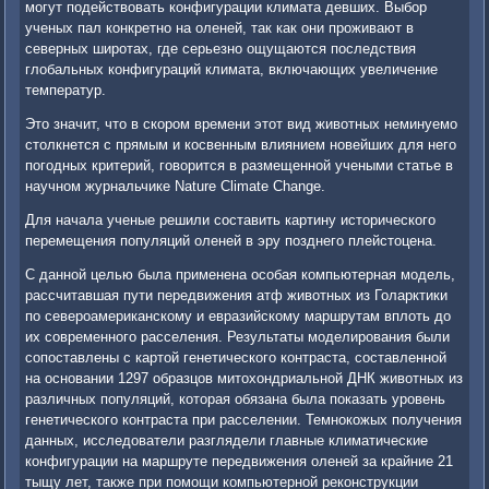
могут подействовать конфигурации климата девших. Выбор
ученых пал конкретно на оленей, так как они проживают в
северных широтах, где серьезно ощущаются последствия
глобальных конфигураций климата, включающих увеличение
температур.
Это значит, что в скором времени этот вид животных неминуемо
столкнется с прямым и косвенным влиянием новейших для него
погодных критерий, говорится в размещенной учеными статье в
научном журнальчике Nature Climate Change.
Для начала ученые решили составить картину исторического
перемещения популяций оленей в эру позднего плейстоцена.
С данной целью была применена особая компьютерная модель,
рассчитавшая пути передвижения атф животных из Голарктики
по североамериканскому и евразийскому маршрутам вплоть до
их современного расселения. Результаты моделирования были
сопоставлены с картой генетического контраста, составленной
на основании 1297 образцов митохондриальной ДНК животных из
различных популяций, которая обязана была показать уровень
генетического контраста при расселении. Темнокожых получения
данных, исследователи разглядели главные климатические
конфигурации на маршруте передвижения оленей за крайние 21
тыщу лет, также при помощи компьютерной реконструкции