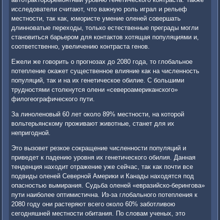
исследователи считают, что важную роль играл и рельеф
местности, так как, юмористе умение оленей совершать
длинноватые переходы, только естественные преграды могли
становиться барьером для контактов хотящая популяциями и,
соответственно, увеличению контраста генов.
Ежели же говорить о прогнозах до 2080 года, то глобальное
потепление окажет существенное влияние как на численность
популяций, так и на их генетическое обилие. С большими
трудностями столкнутся олени «североамериканского»
филогеографического пути.
За линоленовый 60 лет около 89% местности, на которой
вольтерьянскому проживают животные, станет для их
непригодной.
Это вызовет резкое сокращение численности популяций и
приведет к падению уровня их генетического обилия. Данная
тенденция находит отражение уже сейчас, так как почти все
подвиды оленей Северной Америки и Канады находятся под
опасностью вымирания. Судьба оленей «евразийско-берингова»
пути наиболее оптимистична. Из-за глобального потепления к
2080 году они растеряют всего около 60% заботливою
сегодняшней местности обитания. По словам ученых, это