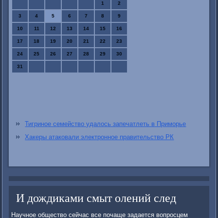
1
2
3
4
5
6
7
8
9
10
11
12
13
14
15
16
17
18
19
20
21
22
23
24
25
26
27
28
29
30
31
Тигриное семейство удалось запечатлеть в Приморье
Хакеры атаковали электронное правительство РК
И дождиками смыт олений след
Научное общество сейчас все почаще задается вопросцем