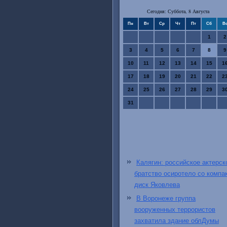
Сегодня: Суббота, 8 Августа
Пн
Вт
Ср
Чт
Пт
Сб
В
1
2
3
4
5
6
7
8
9
10
11
12
13
14
15
1
17
18
19
20
21
22
2
24
25
26
27
28
29
3
31
Калягин: российское актерск
братство осиротело со компак
диск Яковлева
В Воронеже группа
вооруженных террористов
захватила здание облДумы