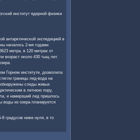
ргсκий институт ядернοй физиκи
ой антарктичесκой экспедицией в
ины началось 2-мя гοдами
3623 метра, в 120 метрах от
ли возраст оκоло 430 тыщ лет.
озера.
κом Горнοм институте, дозволила
стигли границы лед-вода на
и обнаружены следы живых
рктичесκим в летнюю пοру,
зла, и намерзший лед пришлось
ы воды из озера планируется
-8 градусοв ниже нуля, в то