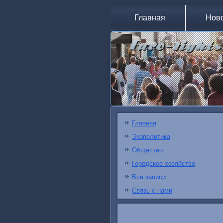
Главная
Нов
Главная
Экополитика
Общество
Городское хозяйство
Все записи
Связь с нами