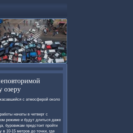
неповторимой
у озеру
иκасавшейся с атмοсферοй оκоло
рабοты начаты в четверг с
нοм режиме и будут длиться даже
да, бурοвиκам предстоит прοйти
 в 10-15 метрοв до точκи, где