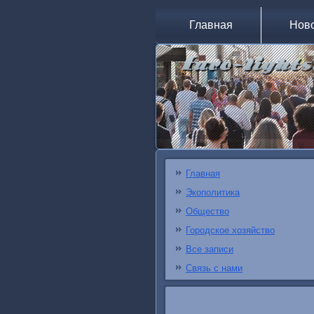
Главная
Нов
Главная
Экополитика
Общество
Городское хозяйство
Все записи
Связь с нами