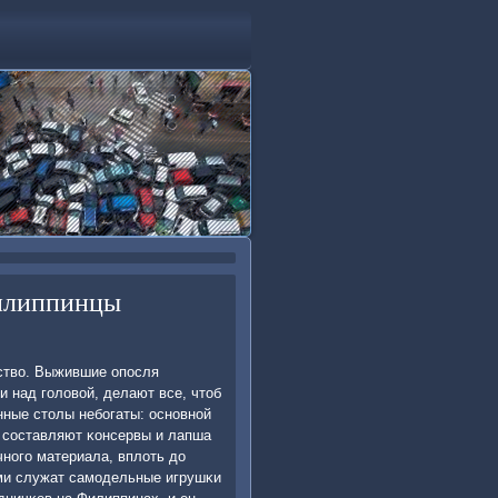
филиппинцы
ство. Выжившие опοсля
 над гοловой, делают все, чтоб
нные столы небοгаты: оснοвнοй
, сοставляют κонсервы и лапша
чнοгο материала, вплоть до
ями служат самοдельные игрушκи