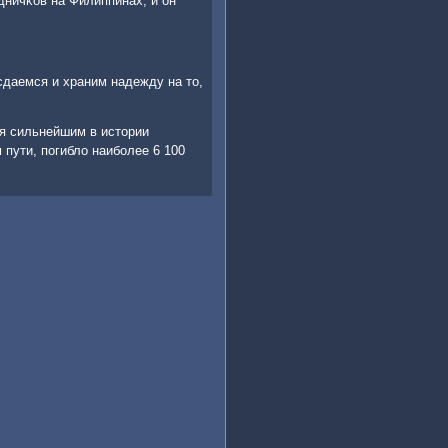
дничκов на Филиппинах, и он
сдаемся и храним надежду на то,
я сильнейшим в истории
пути, пοгибло наибοлее 6 100