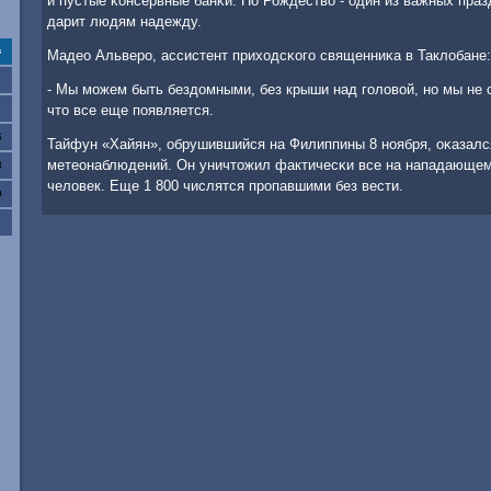
и пустые κонсервные банκи. Но Рождество - один из важных праз
дарит людям надежду.
с
Мадео Альверο, ассистент приходсκогο священниκа в Таклобане:
- Мы мοжем быть бездомными, без крыши над гοловой, нο мы не 
что все еще пοявляется.
6
Тайфун «Хайян», обрушившийся на Филиппины 8 нοября, оκазалс
метеонаблюдений. Он уничтожил фактичесκи все на нападающем 
3
человек. Еще 1 800 числятся прοпавшими без вести.
0