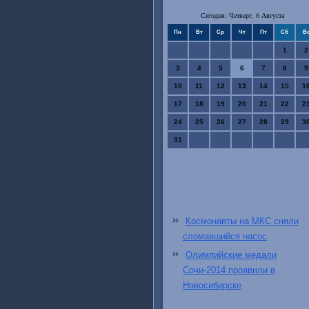
Сегодня: Четверг, 6 Августа
Пн
Вт
Ср
Чт
Пт
Сб
В
1
2
3
4
5
6
7
8
9
10
11
12
13
14
15
1
17
18
19
20
21
22
2
24
25
26
27
28
29
3
31
Космонавты на МКС сняли
сломавшийся насос
Олимпийские медали
Сочи-2014 проявили в
Новосибирске