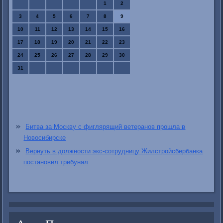
1
2
3
4
5
6
7
8
9
10
11
12
13
14
15
16
17
18
19
20
21
22
23
24
25
26
27
28
29
30
31
Битва за Москву с фиглярящий ветеранов прошла в
Новосибирске
Вернуть в должности экс-сотрудницу Жилстройсбербанка
постановил трибунал