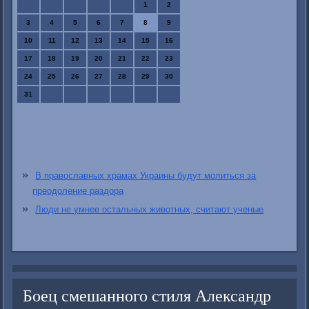
1
2
3
4
5
6
7
8
9
10
11
12
13
14
15
16
17
18
19
20
21
22
23
24
25
26
27
28
29
30
31
В православных храмах Украины будут молиться за
преодоление раздора
Люди не умнее остальных животных, считают ученые
Боец смешанного стиля Александр