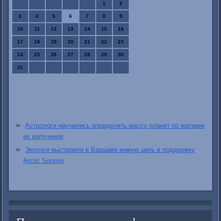
1
2
3
4
5
6
7
8
9
10
11
12
13
14
15
16
17
18
19
20
21
22
23
24
25
26
27
28
29
30
31
Астрологи научились определять массу планет по материк
их излучения
Экологи выстроили в Варшаве живую цепь в поддержку
Arctic Sunrise