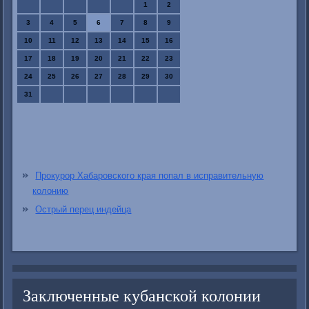
1
2
3
4
5
6
7
8
9
10
11
12
13
14
15
16
17
18
19
20
21
22
23
24
25
26
27
28
29
30
31
Прокурор Хабаровского края попал в исправительную
колонию
Острый перец индейца
Заключенные кубанской колонии