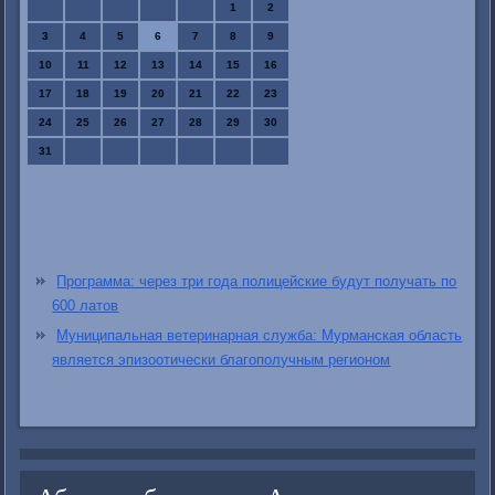
1
2
3
4
5
6
7
8
9
10
11
12
13
14
15
16
17
18
19
20
21
22
23
24
25
26
27
28
29
30
31
Программа: через три года полицейские будут получать по
600 латов
Муниципальная ветеринарная служба: Мурманская область
является эпизоотически благополучным регионом