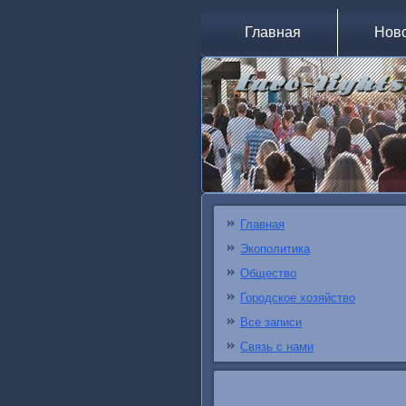
Главная
Нов
Главная
Экополитика
Общество
Городское хозяйство
Все записи
Связь с нами