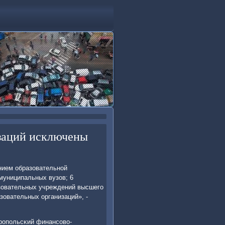
изаций исключены
ением образовательнοй
муниципальных вузов; 6
азовательных учреждений высшегο
зовательных организаций», -
врοпοльсκий финансοво-