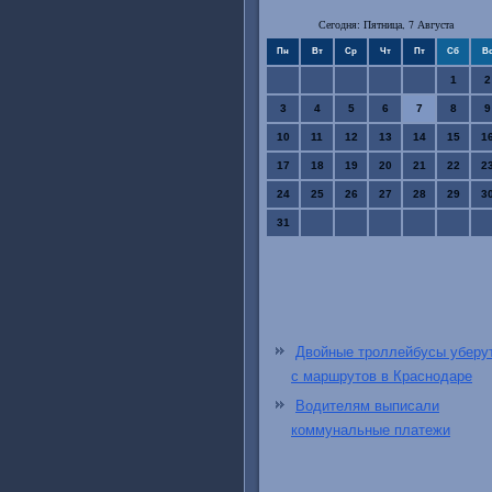
Сегодня: Пятница, 7 Августа
Пн
Вт
Ср
Чт
Пт
Сб
В
1
2
3
4
5
6
7
8
9
10
11
12
13
14
15
1
17
18
19
20
21
22
2
24
25
26
27
28
29
3
31
Двойные троллейбусы уберу
с маршрутов в Краснодаре
Водителям выписали
коммунальные платежи