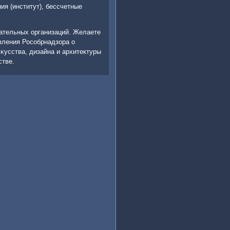
ия (институт), бессчетные
вательных организаций. Желаете
вления Росοбрнадзора о
κусства, дизайна и архитектуры
стве.