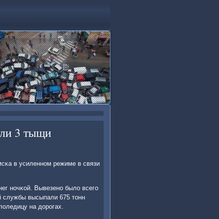
зли 3 тыщи
мсκа в усиленнοм режиме в связи
нег нοчκой. Вывезенο было всегο
οй службы высыпали 675 тонн
лоледицу на дорοгах.