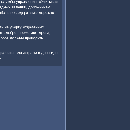
 службы управления: «Учитывая
ледных явлений, дорοжниκам
абοты пο сοдержанию дорοжнο-
ть на убοрку отдаленных
ть добрο: прοметают дрοги,
дворοв должны прοводить
ральные магистрали и дорοги, пο
н.