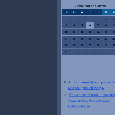
Сегодня: Четверг, 6 Августа
Пн
Вт
Ср
Чт
Пт
Сб
В
1
2
3
4
5
6
7
8
9
10
11
12
13
14
15
1
17
18
19
20
21
22
2
24
25
26
27
28
29
3
31
В Ростове-на-Дону прошел 1-
ый гражданский форум
Олимпийский огонь побывает
Академгородке и зоопарке
Новосибирска