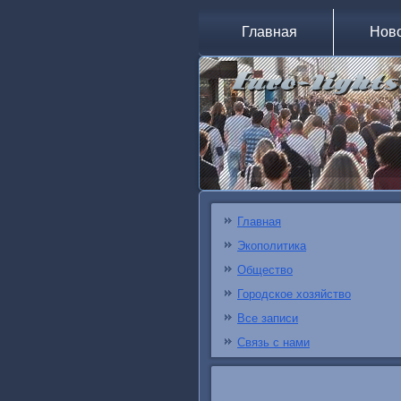
Главная
Нов
Главная
Экополитика
Общество
Городское хозяйство
Все записи
Связь с нами