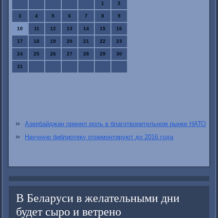
1
2
3
4
5
6
7
8
9
10
11
12
13
14
15
16
17
18
19
20
21
22
23
24
25
26
27
28
29
30
31
Азербайджан принял роль в благотворительном рынке НАТО
Научную библиотеку отремонтируют до 2016 года
В Беларуси в желательными дни
будет сыро и ветрено