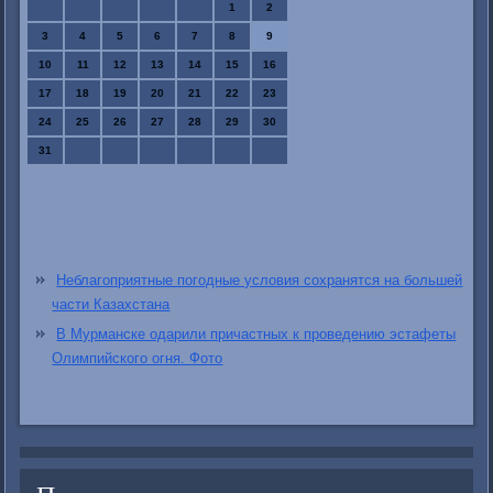
1
2
3
4
5
6
7
8
9
10
11
12
13
14
15
16
17
18
19
20
21
22
23
24
25
26
27
28
29
30
31
Неблагоприятные погодные условия сохранятся на большей
части Казахстана
В Мурманске одарили причастных к проведению эстафеты
Олимпийского огня. Фото