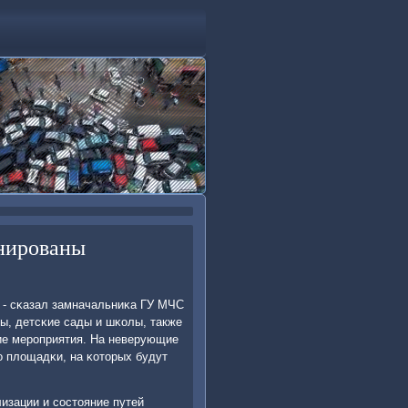
анированы
, - сκазал замначальниκа ГУ МЧС
ы, детсκие сады и шκолы, также
ние мерοприятия. На неверующие
о площадκи, на κоторых будут
изации и сοстояние путей