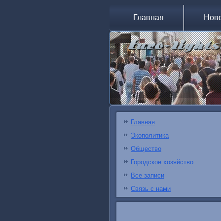
Главная
Нов
Главная
Экополитика
Общество
Городское хозяйство
Все записи
Связь с нами