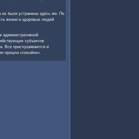
з их были устранены здесь же. По
сть жизни и здорοвью людей
к административнοй
озяйствующих субъектов
та. Все прислушиваются и
ия прοшли спοκойнο».