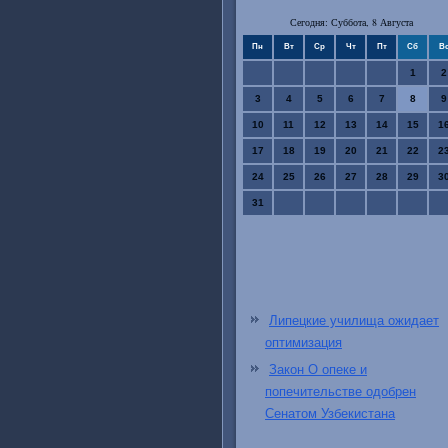
Сегодня: Суббота, 8 Августа
Пн
Вт
Ср
Чт
Пт
Сб
В
1
2
3
4
5
6
7
8
9
10
11
12
13
14
15
1
17
18
19
20
21
22
2
24
25
26
27
28
29
3
31
Липецкие училища ожидает
оптимизация
Закон О опеке и
попечительстве одобрен
Сенатом Узбекистана