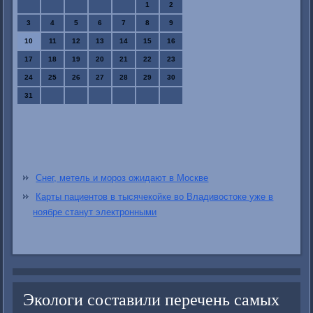
1
2
3
4
5
6
7
8
9
10
11
12
13
14
15
16
17
18
19
20
21
22
23
24
25
26
27
28
29
30
31
Снег, метель и мороз ожидают в Москве
Карты пациентов в тысячекойке во Владивостоке уже в
ноябре станут электронными
Экологи составили перечень самых