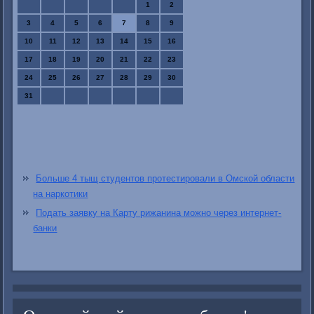
1
2
3
4
5
6
7
8
9
10
11
12
13
14
15
16
17
18
19
20
21
22
23
24
25
26
27
28
29
30
31
Больше 4 тыщ студентов протестировали в Омской области
на наркотики
Подать заявку на Карту рижанина можно через интернет-
банки