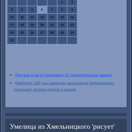
1
2
3
4
5
6
7
8
9
10
11
12
13
14
15
16
17
18
19
20
21
22
23
24
25
26
27
28
29
30
31
Донские власти приобрели 16 снегоуборочных машин
Наиболее 100 тыщ киевских школьников безвозмездно
посещают разные кружки и секции
Умелица из Хмельницкого 'рисует'