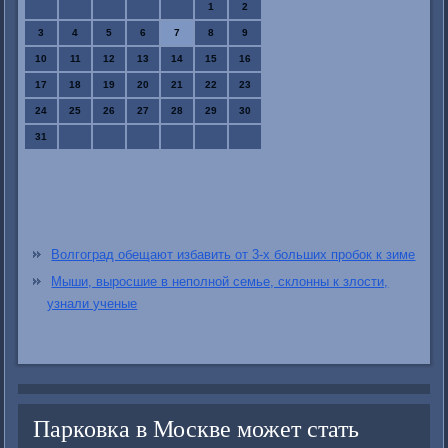
1
2
3
4
5
6
7
8
9
10
11
12
13
14
15
16
17
18
19
20
21
22
23
24
25
26
27
28
29
30
31
Волгоград обещают избавить от 3-х больших пробок к зиме
Мыши, выросшие в неполной семье, склонны к злости,
узнали ученые
Парковка в Москве может стать