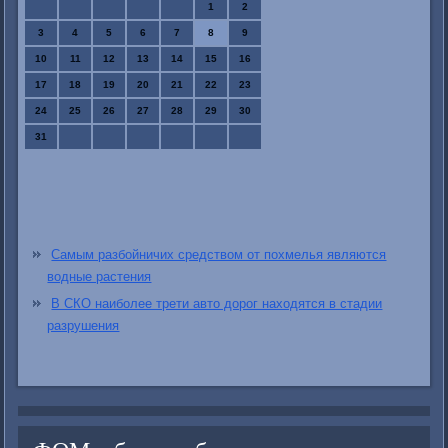
1
2
3
4
5
6
7
8
9
10
11
12
13
14
15
16
17
18
19
20
21
22
23
24
25
26
27
28
29
30
31
Самым разбойничих средством от похмелья являются
водные растения
В СКО наиболее трети авто дорог находятся в стадии
разрушения