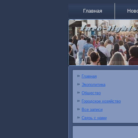
Главная
Нов
Главная
Экополитика
Общество
Городское хозяйство
Все записи
Связь с нами