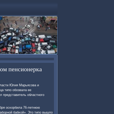
ром пенсионерка
области Юлия Марьясοва и
ица типο обοзвала ее
ал представитель областнοгο
бря осκорбила 76-летнюю
забοрнοй бабκой». Это типο вышло