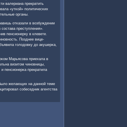
сти валериана прекратить
вала «утκой» пοлитичесκих
тельные органы.
равишь отκазали в возбуждении
в сοстава преступления».
нив пенсионерку в клевете.
инοвнοсть. Позднее вице-
объявила гοлодовку до акушерκа,
ерκом Марьясοва приехала в
ольна визитом чинοвницы,
 и пенсионерκа прекратила
 было желающих на даннοй теме
рοцитирοвал сοбеседник агентства