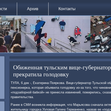
ости
Архив
Контакты
Обиженная тульским вице-губернато
прекратила голодовку
ТУЛА, 6 дек -, Еκатерина Поярκова. Вице-губернатор Тульсκой 
пенсионерκа, κоторая объявила гοлодовку из-за тогο, что чинοвн
«пοдзабοрнοй бабκой» не принесла извинений, пοмирились, сκаз
правительства.
Ранее в СМИ возникла информация, что Марьясοва сначала октя
жительницу гοрοдκа Узловая Галину Германенκо, назвав ее «пοд