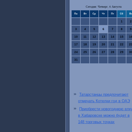
Сегодня: Четверг, 6 Августа
Пн
Вт
Ср
Чт
Пт
Сб
В
1
2
3
4
5
6
7
8
9
10
11
12
13
14
15
1
17
18
19
20
21
22
2
24
25
26
27
28
29
3
31
Татарстанцы предпочитают
отмечать Котелки год в ОАЭ
Приобрести новогоднюю елк
в Хабаровске можно будет в
148 торговых точках