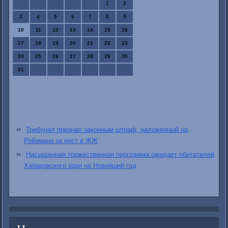
1
2
3
4
5
6
7
8
9
10
11
12
13
14
15
16
17
18
19
20
21
22
23
24
25
26
27
28
29
30
31
Трибунал признал законным штраф, наложенный на
Ройзмана за пост в ЖЖ
Насыщенная торжественная программа ожидает обитателей
Хабаровского края на Новейший год