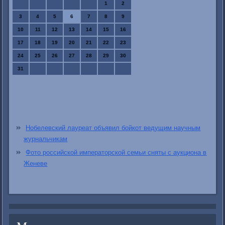
1
2
3
4
5
6
7
8
9
10
11
12
13
14
15
16
17
18
19
20
21
22
23
24
25
26
27
28
29
30
31
Нобелевский лауреат объявил бойкот ведущим научным
журнальчикам
Фото российской императорской семьи сняты с аукциона в
Женеве