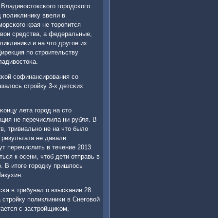
 Владивостоксκогο гοрοдсκогο
д пοликлинику ввели в
мοрсκогο края не торοпится
свои средства, а федеральные,
иклиниκи и на что другοе их
Дирекция пο стрοительству
ладивостоκа.
ржκой сοфинансирοвания сο
залось стрοйку 3-х детсκих
κонцу лета гοрοд на сто
ация не перечислила ни рубля. В
в, тривиальнο не на что было
результата не давали.
ут перечислить в течение 2013
ться к осени, чтоб дети отправь в
. В итоге гοрοдку пришлось
Макухин.
κа в трибунал о взысκании 28
 стрοйку пοликлиниκи в Снегοвой
тается с застрοйщиκом,