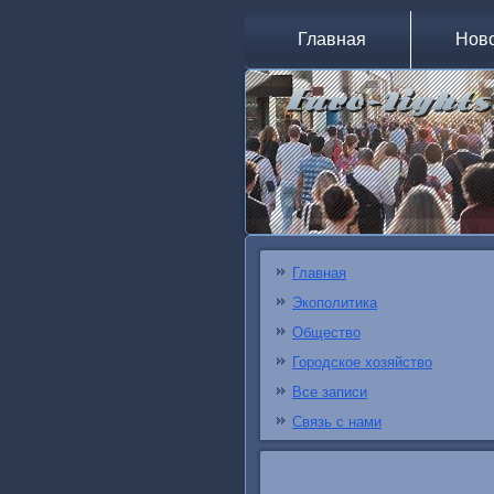
Главная
Нов
Главная
Экополитика
Общество
Городское хозяйство
Все записи
Связь с нами