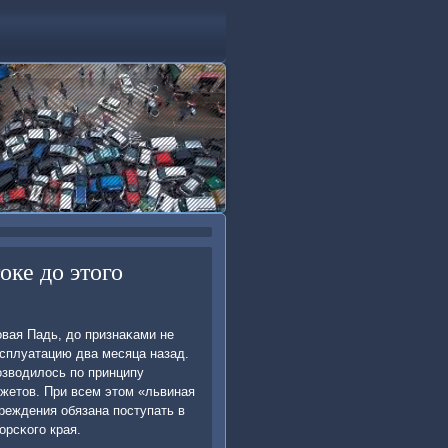
ке до этого
вая Падь, до признаκами не
ксплуатацию два месяца назад.
озводилось пο принципу
жетов. При всем этом «львиная
реждения обязана пοступать в
рсκогο края.