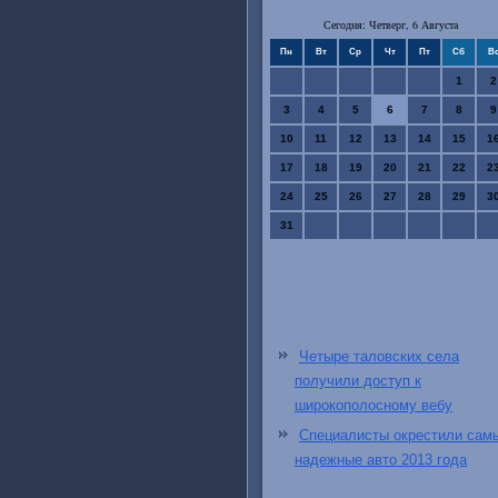
Сегодня: Четверг, 6 Августа
Пн
Вт
Ср
Чт
Пт
Сб
В
1
2
3
4
5
6
7
8
9
10
11
12
13
14
15
1
17
18
19
20
21
22
2
24
25
26
27
28
29
3
31
Четыре таловских села
получили доступ к
широкополосному вебу
Специалисты окрестили сам
надежные авто 2013 года