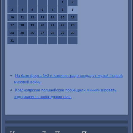
1
2
3
4
5
6
7
8
9
10
11
12
13
14
15
16
17
18
19
20
21
22
23
24
25
26
27
28
29
30
31
На базе форта №3 в Калининграде создадут музей Первой
мировой войны
Красноярские полицейские пообещали минимизировать
задержания в новогоднюю ночь