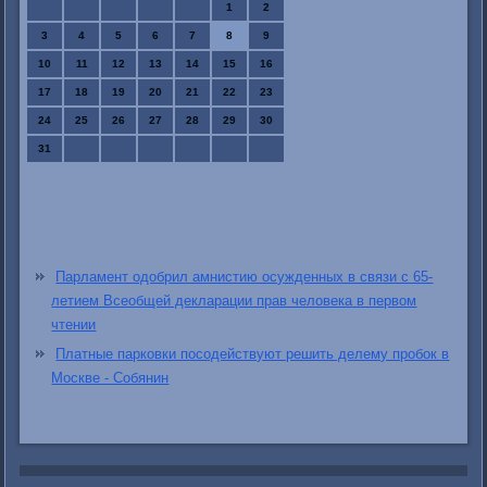
1
2
3
4
5
6
7
8
9
10
11
12
13
14
15
16
17
18
19
20
21
22
23
24
25
26
27
28
29
30
31
Парламент одобрил амнистию осужденных в связи с 65-
летием Всеобщей декларации прав человека в первом
чтении
Платные парковки посодействуют решить делему пробок в
Москве - Собянин