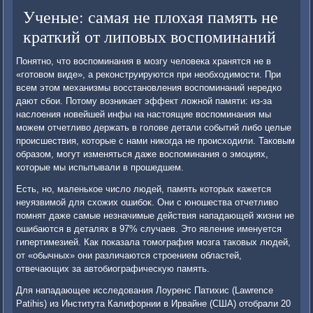
Ученые: самая не плохая память не
краткий от липовых воспоминаний
Понятно, что воспоминания в мозгу человека хранятся не в
«готовом виде», а реконструируются при необходимости. При
всем этом механизмы восстановления воспоминаний нередко
дают сбои. Потому возникает эффект ложной памяти: из-за
наслоения новейшей инфы на настоящие воспоминания мы
можем отчетливо держать в голове детали событий либо целые
происшествия, которые с нами никогда не происходили. Таковым
образом, могут изменяться даже воспоминания о эмоциях,
которые мы испытывали в прошедшем.
Есть, но, маленькое число людей, память которых кажется
неуязвимой для схожих ошибок. Они с юношества отчетливо
помнят даже самые незначимые действия нападающей жизни не
ошибаются в деталях в 97% случаев. Это явление именуется
гипертимезией. Как показала томография мозга таковых людей,
от «обычных» они различаются строением областей,
отвечающих за автобиографическую память.
Для нападающее исследования Лоуренс Патихис (Lawrence
Patihis) из Института Калифорнии в Ирвайне (США) отобрали 20