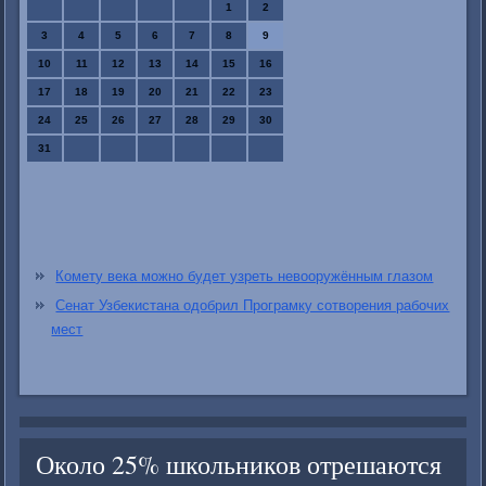
1
2
3
4
5
6
7
8
9
10
11
12
13
14
15
16
17
18
19
20
21
22
23
24
25
26
27
28
29
30
31
Комету века можно будет узреть невооружённым глазом
Сенат Узбекистана одобрил Програмку сотворения рабочих
мест
Около 25% школьников отрешаются