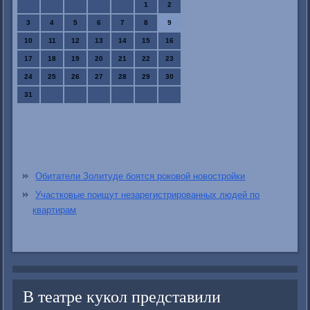
1
2
3
4
5
6
7
8
9
10
11
12
13
14
15
16
17
18
19
20
21
22
23
24
25
26
27
28
29
30
31
Обитатели Золитуде боятся роковой новостройки
Участковые поищут незарегистрированных людей по
квартирам
В театре кукол представили