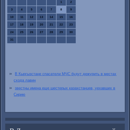
1
2
3
4
5
6
7
8
9
10
11
12
13
14
15
16
17
18
19
20
21
22
23
24
25
26
27
28
29
30
31
В Кыргызстане спасатели МЧС будут дежурить в местах
схода лавин
звестны имена еще шестерых казахстанцев, уехавших в
Сирию