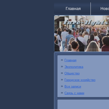
Главная
Нов
Главная
Экополитика
Общество
Городское хозяйство
Все записи
Связь с нами