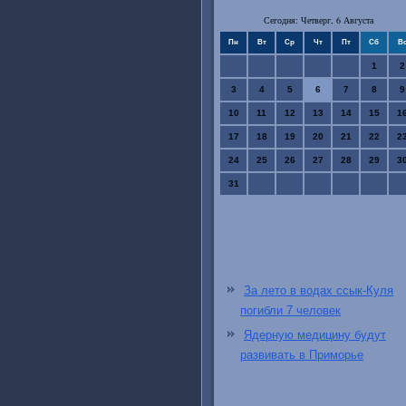
Сегодня: Четверг, 6 Августа
Пн
Вт
Ср
Чт
Пт
Сб
В
1
2
3
4
5
6
7
8
9
10
11
12
13
14
15
1
17
18
19
20
21
22
2
24
25
26
27
28
29
3
31
За лето в водах ссык-Куля
погибли 7 человек
Ядерную медицину будут
развивать в Приморье