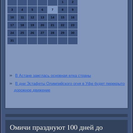
1
2
3
4
5
6
7
8
9
10
11
12
13
14
15
16
17
18
19
20
21
22
23
24
25
26
27
28
29
30
31
В Астане зажглась основная елка страны
В дни Эстафеты Олимпийского огня в Уфе будет перекрыто
дорожное движение
Омичи празднуют 100 дней до